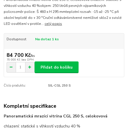
vlhkostí vzduchu 40 %objem: 250 litrů6 pevných výparníkových
policrozměr police: Š 460 x H 295 mmteplotní rozsah: -15 až -25 °C při
okolní teplotě do + 30 °Cruční odtávánívrstvené nemlživé sklo2 x svislé
LED osvětlení v protile...
celý popis
Dostupnost
Na dotaz 1 ks
84 700 Kč
/
ks
70 000 Kč
bez DPH
Přidat do košíku
Číslo produktu:
SIL-CGL 250 S
Kompletní specifikace
Panoramatická mrazící vitrína CGL 250 S, celokovová
chlazení: statické s vlhkostí vzduchu 40 %