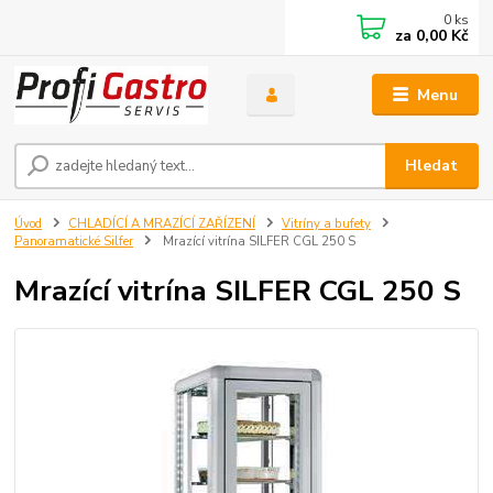
0
ks
za
0,00 Kč
Menu
Hledat
Úvod
CHLADÍCÍ A MRAZÍCÍ ZAŘÍZENÍ
Vitríny a bufety
Panoramatické Silfer
Mrazící vitrína SILFER CGL 250 S
Mrazící vitrína SILFER CGL 250 S