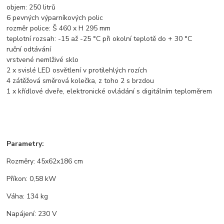
objem: 250 litrů
6 pevných výparníkových polic
rozměr police: Š 460 x H 295 mm
teplotní rozsah: -15 až -25 °C při okolní teplotě do + 30 °C
ruční odtávání
vrstvené nemlživé sklo
2 x svislé LED osvětlení v protilehlých rozích
4 zátěžová směrová kolečka, z toho 2 s brzdou
1 x křídlové dveře, elektronické ovládání s digitálním teploměrem
Parametry:
Rozměry: 45x62x186 cm
Příkon: 0,58 kW
Váha: 134 kg
Napájení: 230 V