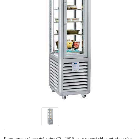
Panoramatická mrazící vitrína CGL 250 S, celokovová chlazení: statické s