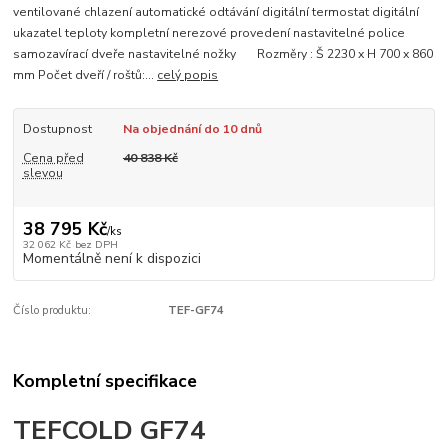
ventilované chlazení automatické odtávání digitální termostat digitální
ukazatel teploty kompletní nerezové provedení nastavitelné police
samozavírací dveře nastavitelné nožky Rozměry : Š 2230 x H 700 x 860
mm Počet dveří / roštů:...
celý popis
Dostupnost
Na objednání do 10 dnů
Cena před
40 838 Kč
slevou
38 795 Kč
/
ks
32 062 Kč
bez DPH
Momentálně není k dispozici
Číslo produktu:
TEF-GF74
Kompletní specifikace
TEFCOLD GF74