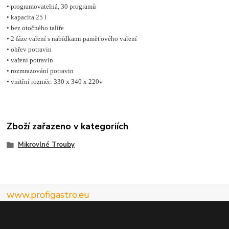
• programovatelná, 30 programů

• kapacita 25 l

• bez otočného talíře

• 2 fáze vaření s nabídkami paměťového vaření

• ohřev potravin

• vaření potravin

• rozmrazování potravin

• vnitřní rozměr: 330 x 340 x 220v
Zboží zařazeno v kategoriích
Mikrovlné Trouby
www.profigastro.eu