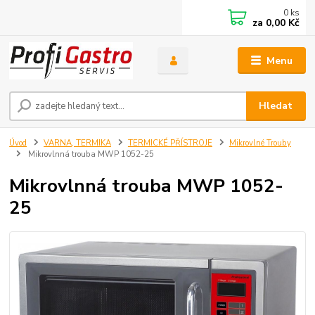
0
ks
za
0,00 Kč
Menu
Hledat
Úvod
VARNA, TERMIKA
TERMICKÉ PŘÍSTROJE
Mikrovlné Trouby
Mikrovlnná trouba MWP 1052-25
Mikrovlnná trouba MWP 1052-
25