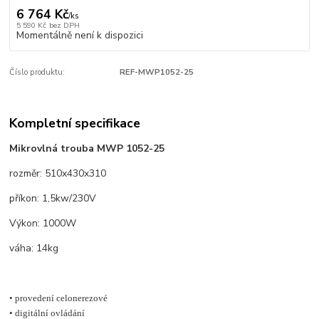
6 764 Kč
/
ks
5 590 Kč
bez DPH
Momentálně není k dispozici
Číslo produktu:
REF-MWP1052-25
Kompletní specifikace
Mikrovlná trouba MWP 1052-25
rozměr: 510x430x310
příkon: 1,5kw/230V
Výkon: 1000W
váha: 14kg
• provedení celonerezové

• digitální ovládání
