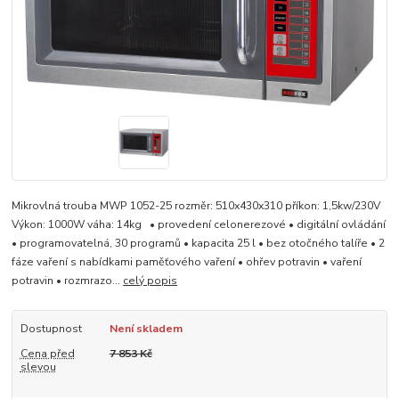
Mikrovlná trouba MWP 1052-25 rozměr: 510x430x310 příkon: 1,5kw/230V
Výkon: 1000W váha: 14kg • provedení celonerezové • digitální ovládání
• programovatelná, 30 programů • kapacita 25 l • bez otočného talíře • 2
fáze vaření s nabídkami paměťového vaření • ohřev potravin • vaření
potravin • rozmrazo...
celý popis
Dostupnost
Není skladem
Cena před
7 853 Kč
slevou