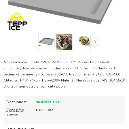
Novinka horkého léta ZMRZLINOVÉ ROLKY Mrazící Tál pro tvorbu
zmrzlinových rolek Pracovní hodnota až -38°C Střední hodnota: -28°C
technické parametry Rozměry: 700x650 Pracovní rozměry tálu: 640x560
Chladivo: R404 Příkon: 1,3kw/230V Materiál: Nerezová ocel AISI 304 18/10
Digitální termostat s roz...
celý popis
Dostupnost
Na dotaz 1 ks
Cena před
189 958 Kč
slevou