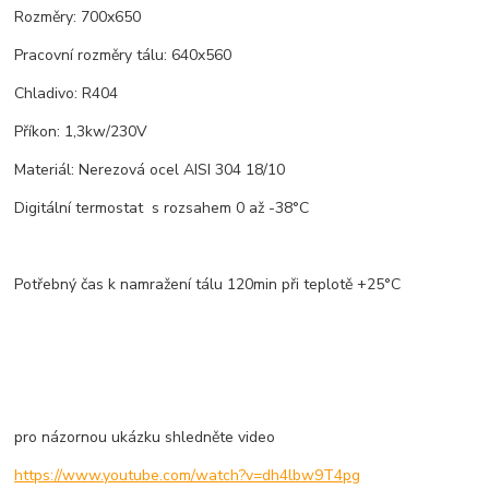
Rozměry: 700x650
Pracovní rozměry tálu: 640x560
Chladivo: R404
Příkon: 1,3kw/230V
Materiál: Nerezová ocel AISI 304 18/10
Digitální termostat s rozsahem 0 až -38°C
Potřebný čas k namražení tálu 120min při teplotě +25°C
pro názornou ukázku shledněte video
https://www.youtube.com/watch?v=dh4lbw9T4pg