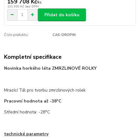
159 708 Kč
/
ks
131 990 Kč
bez DPH
Přidat do košíku
Číslo produktu:
CAS-DROPIN
Kompletní specifikace
Novinka horkého léta ZMRZLINOVÉ ROLKY
Mrazící Tál pro tvorbu zmrzlinových rolek
Pracovní hodnota až -38°C
Střední hodnota: -28°C
technické parametry