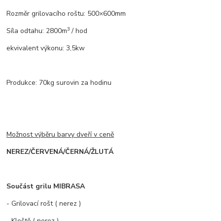
Rozměr grilovacího roštu: 500×600mm
3
Síla odtahu: 2800m
/ hod
ekvivalent výkonu: 3,5kw
Produkce: 70kg surovin za hodinu
Možnost výběru barvy dveří v ceně
NEREZ/ČERVENÁ/ČERNÁ/ŽLUTÁ
Součást grilu MIBRASA
- Grilovací rošt ( nerez )
- Kleště ( nerez )