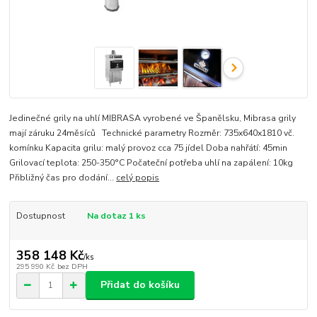
Jedinečné grily na uhlí MIBRASA vyrobené ve Španělsku, Mibrasa grily
mají záruku 24měsíců Technické parametry Rozměr: 735x640x1810 vč.
komínku Kapacita grilu: malý provoz cca 75 jídel Doba nahřátí: 45min
Grilovací teplota: 250-350°C Počateční potřeba uhlí na zapálení: 10kg
Přibližný čas pro dodání...
celý popis
Dostupnost
Na dotaz 1 ks
358 148 Kč
/
ks
295 990 Kč
bez DPH
Přidat do košíku