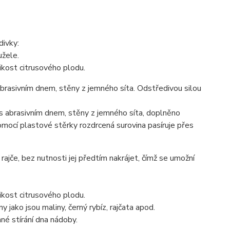
divky:
užele.
ikost citrusového plodu.
brasivním dnem, stěny z jemného síta. Odstředivou silou
s abrasivním dnem, stěny z jemného síta, doplněno
omocí plastové stěrky rozdrcená surovina pasíruje přes
ajče, bez nutnosti jej předtím nakrájet, čímž se umožní
ikost citrusového plodu.
jako jsou maliny, černý rybíz, rajčata apod.
nné stírání dna nádoby.