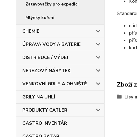
Kom
Zatavovačky pro expedici
Standardn
Mlýnky koření
nád
CHEMIE
pří
přís
ÚPRAVA VODY A BATERIE
kar
DISTRIBUCE / VÝDEJ
NEREZOVÝ NÁBYTEK
Zboží 
VENKOVNÍ GRILY A OHNIŠTĚ
Lisy 
GRILY NA UHLÍ
PRODUKTY CATLER
GASTRO INVENTÁŘ
GASTRO BAZAR