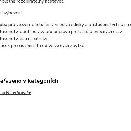
pletně rozebíratelný nástavec.
í vybavení:
oba pro vložení příslušenství odstředivky a příslušenství lisu na 
slušenství odstředivky pro přípravu protlaků a ovocných šťáv
lušenství lisu na citrusy
táček pro čištění síta od veškerých zbytků.
zařazeno v kategoriích
a odštavňovače