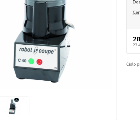
Dos
Cen
28
23 
Číslo p