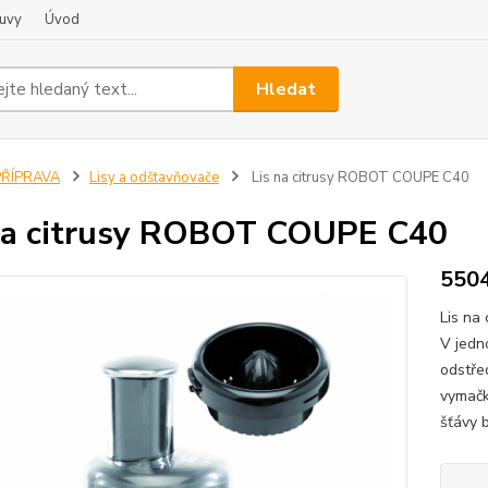
uvy
Úvod
Hledat
PŘÍPRAVA
Lisy a odštavňovače
Lis na citrusy ROBOT COUPE C40
na citrusy ROBOT COUPE C40
550
Lis na
V jedn
odstřed
vymačk
šťávy b