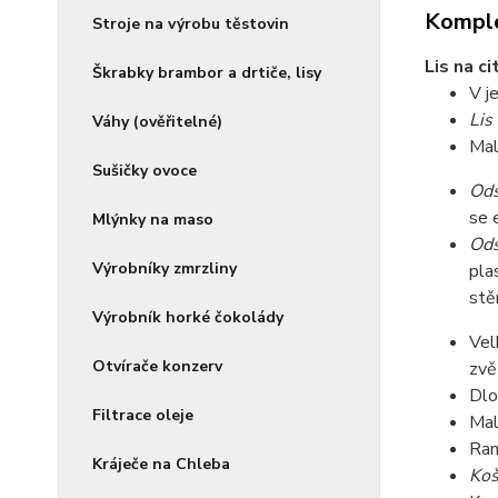
Komple
Stroje na výrobu těstovin
Lis na 
Škrabky brambor a drtiče, lisy
V j
Lis
Váhy (ověřitelné)
Mal
Sušičky ovoce
Ods
se 
Mlýnky na maso
Ods
Výrobníky zmrzliny
pla
stě
Výrobník horké čokolády
Vel
Otvírače konzerv
zvě
Dlo
Filtrace oleje
Mal
Ram
Kráječe na Chleba
Koš