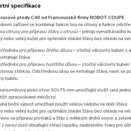
tní specifikace
citrusové plody C40 od Francouzské firmy ROBOT COUPE
ednom zařízení se kombinují funkce lisu na citrusy a funkce odstře
 na citrusy pro přípravu šťávy z citrusů
– princip vymačkávacího k
ý nebo velký kužel pro optimální získání šťávy bez ohledu na vel
tředivka pro přípravu čirého džusu
– otočný válcovitý buben s a
extrahuje šťáva.
tředivka pro přípravu hustšího džusu
– otočný válcovitý buben 
stovou stěrkou. Odstředivou silou se extrahuje šťáva, navíc se p
ny bubnu.
korozměrový plnící otvor 90×75 mm umožňující vložit celé jedno r
tšit zpracovávané množství.
uhá boční výpusť umožňuje použít velkou nádobu na sběr šťávy.
ý nebo velký kužel pro optimální získání šťávy bez ohledu na vel
eno na přípravu protlaků a šťáv z měkkých druhů ovoce a zeleniny 
 z nerez oceli
obsahující stírací lopatky zaobleného tvaru pro úči