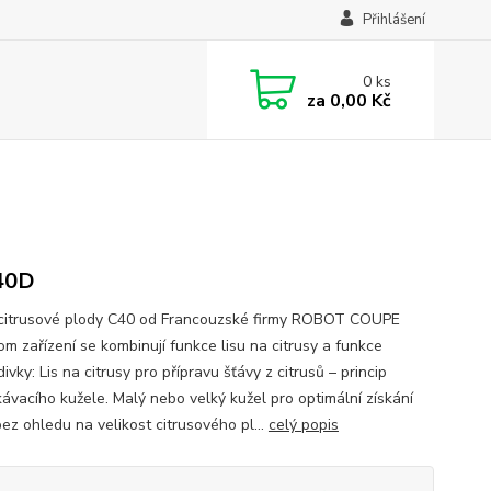
Přihlášení
0
ks
za
0,00 Kč
40D
 citrusové plody C40 od Francouzské firmy ROBOT COUPE
om zařízení se kombinují funkce lisu na citrusy a funkce
ivky: Lis na citrusy pro přípravu šťávy z citrusů – princip
ávacího kužele. Malý nebo velký kužel pro optimální získání
ez ohledu na velikost citrusového pl...
celý popis