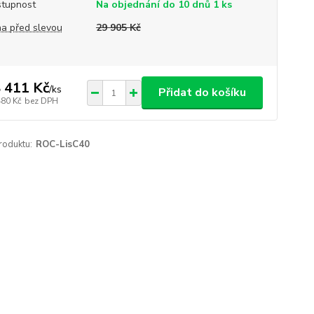
tupnost
Na objednání do 10 dnů 1 ks
a před slevou
29 905 Kč
 411 Kč
/
ks
Přidat do košíku
480 Kč
bez DPH
roduktu:
ROC-LisC40