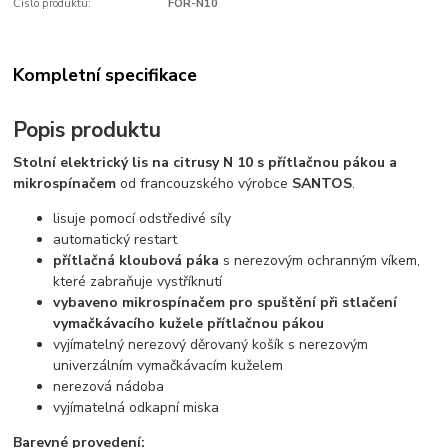
Číslo produktu:
FOR-N10
Kompletní specifikace
Popis produktu
Stolní elektrický lis na citrusy N 10 s přítlačnou pákou a
mikrospínačem
od francouzského výrobce
SANTOS
.
lisuje pomocí odstředivé síly
automatický restart
přítlačná kloubová páka
s nerezovým ochranným víkem,
které zabraňuje vystříknutí
vybaveno mikrospínačem pro spuštění při stlačení
vymačkávacího kužele přítlačnou pákou
vyjímatelný nerezový děrovaný košík s nerezovým
univerzálním vymačkávacím kuželem
nerezová nádoba
vyjímatelná odkapní miska
Barevné provedení: