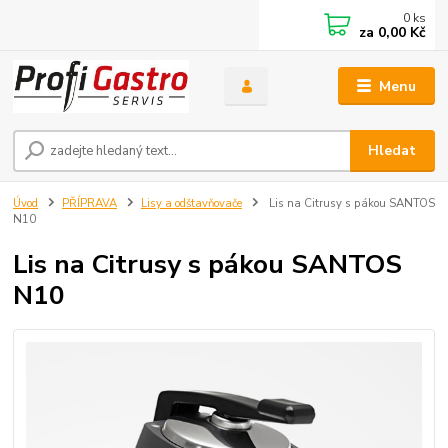
0
ks
za
0,00 Kč
Menu
Hledat
Úvod
PŘÍPRAVA
Lisy a odštavňovače
Lis na Citrusy s pákou SANTOS
N10
Lis na Citrusy s pákou SANTOS
N10