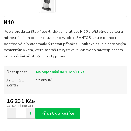
N10
Popis produktu Stolní elektrický lis na citrusy N 10 s přítlačnou pákou a
mikrospínačem od francouzského výrobce SANTOS. lisuje pomocí
odstředivé síly automatický restart přítlačná kloubová páka s nerezovým
ochranným víkem, které zabraňuje vystříknutí vybaveno mikrospínačem
pro spuštění při stlačen...
celý popis
Dostupnost
Na objednání do 10 dnů 1 ks
Cena před
17 085 Kč
slevou
16 231 Kč
/
ks
13 414 Kč
bez DPH
Přidat do košíku