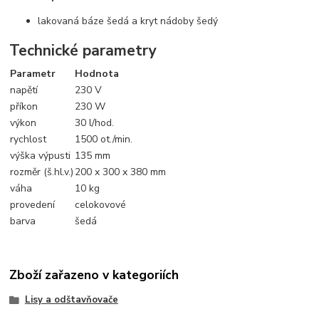
lakovaná báze šedá a kryt nádoby šedý
Technické parametry
Parametr
Hodnota
napětí
230 V
příkon
230 W
výkon
30 l/hod.
rychlost
1500 ot./min.
výška výpusti
135 mm
rozměr (š.hl.v.)
200 x 300 x 380 mm
váha
10 kg
provedení
celokovové
barva
šedá
Zboží zařazeno v kategoriích
Lisy a odštavňovače