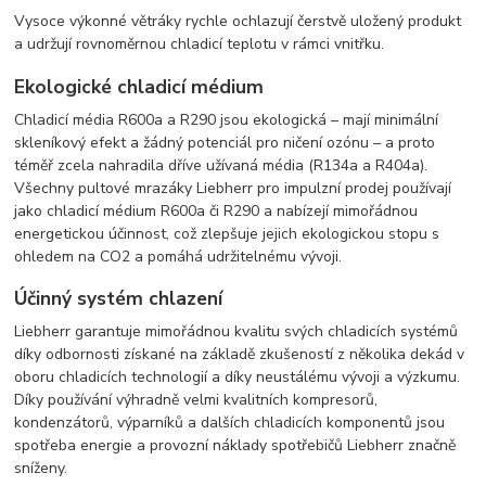
Vysoce výkonné větráky rychle ochlazují čerstvě uložený produkt
a udržují rovnoměrnou chladicí teplotu v rámci vnitřku.
Ekologické chladicí médium
Chladicí média R600a a R290 jsou ekologická – mají minimální
skleníkový efekt a žádný potenciál pro ničení ozónu – a proto
téměř zcela nahradila dříve užívaná média (R134a a R404a).
Všechny pultové mrazáky Liebherr pro impulzní prodej používají
jako chladicí médium R600a či R290 a nabízejí mimořádnou
energetickou účinnost, což zlepšuje jejich ekologickou stopu s
ohledem na CO2 a pomáhá udržitelnému vývoji.
Účinný systém chlazení
Liebherr garantuje mimořádnou kvalitu svých chladicích systémů
díky odbornosti získané na základě zkušeností z několika dekád v
oboru chladicích technologií a díky neustálému vývoji a výzkumu.
Díky používání výhradně velmi kvalitních kompresorů,
kondenzátorů, výparníků a dalších chladicích komponentů jsou
spotřeba energie a provozní náklady spotřebičů Liebherr značně
sníženy.