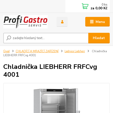
0
ks
za
0,00 Kč
Menu
Hledat
Úvod
CHLADÍCÍ A MRAZÍCÍ ZAŘÍZENÍ
Lednice Liebherr
Chladnička
LIEBHERR FRFCvg 4001
Chladnička LIEBHERR FRFCvg
4001