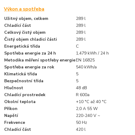
Výkon a spotřeba
Užitný objem, celkem
289 l
Chladící část
289 l
Celkový čistý objem
289 l
Čistý objem chladicí části
289 l
Energetická třída
C
Spotřeba energie za 24 h
1,479 kWh / 24 h
Metodika měření spotřeby energie
EN 16825
Spotřeba energie za rok
540 kWh/a
Klimatická třída
5
Bezpečnostní třída
5
Hlučnost
48 dB
Chladící prostredek
R 600a
Okolní teplota
+10 °C až 40 °C
Příkon
2,0 A 55 W
Napětí
220-240 V ~
Frekvence
50 Hz
Chladící část
420 l