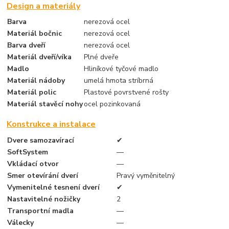
Design a materiály
Barva
nerezová ocel
Materiál bočnic
nerezová ocel
Barva dveří
nerezová ocel
Materiál dveří/víka
Plné dveře
Madlo
Hliníkové tyčové madlo
Materiál nádoby
umelá hmota stríbrná
Materiál polic
Plastové povrstvené rošty
Materiál stavěcí nohy
ocel pozinkovaná
Konstrukce a instalace
Dvere samozavírací
✔
SoftSystem
—
Vkládací otvor
—
Smer otevírání dverí
Pravý vyměnitelný
Vymenitelné tesnení dverí
✔
Nastavitelné nožičky
2
Transportní madla
—
Válecky
—