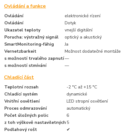
Ovládání a funkce
Ovládání
elektronické rízení
Ovládání
Dotyk
Ukazatel teploty
vnejší digitální
Porucha: výstražný signál
optický a akustický
SmartMonitoring-fähig
Ja
Vernetzbarkeit
Možnost dodatečné montáže
s možností trvalého zapnutí
—
s možností stmívání
—
Chladící část
Teplotní rozsah
-2 °C až +15 °C
Chladící systém
dynamické
Vnitřní osvětlení
LED stropní osvětlení
Proces odmrazování
automatický
Počet úložných polic
6
z toh výškově nastaviletných
5
Podlahový rošt
✔