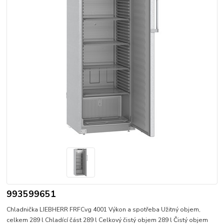
993599651
Chladnička LIEBHERR FRFCvg 4001 Výkon a spotřeba Užitný objem,
celkem 289 l Chladící část 289 l Celkový čistý objem 289 l Čistý objem