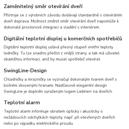
Zaměnitelný směr otevírání dveří
Přístroje se z výrobních závodu dodávají standardně s otevíráním
dveří doprava. Možnost změnit směr otevírání dveří napomůže k
dokonalé prostorové integraci a sladění s interiérem.
Digitální teplotní displej u komerčních spotřebičů
Digitální teplotní displej udává přesný stupeň vnitřní teploty
ledničky. Tu lze snadno přečíst z vnější strany, a tak má uživatel
okamžitou informaci, aniž by musel spotřebič otevírat.
SwingLine-Design
Chladničky a mrazničky se vyznačují dokonalým tvarem dveří s
bočními zkosenými hranami. Nadčasově elegantní design
SwingLine je doplněn vyraženým logem Liebherr na dveřích.
Teplotní alarm
Teplotní alarm informuje obratem opticky i akusticky o
nežádoucích odchylkách teploty, např. při otevřených dveřích
nebo po výpadku elektrického proudu.