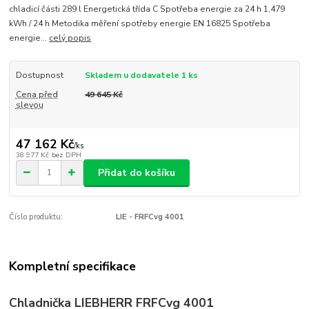
chladicí části 289 l Energetická třída C Spotřeba energie za 24 h 1,479
kWh / 24 h Metodika měření spotřeby energie EN 16825 Spotřeba
energie...
celý popis
Dostupnost
Skladem u dodavatele 1 ks
Cena před
49 645 Kč
slevou
47 162 Kč
/
ks
38 977 Kč
bez DPH
Přidat do košíku
Číslo produktu:
LIE - FRFCvg 4001
Kompletní specifikace
Chladnička LIEBHERR FRFCvg 4001