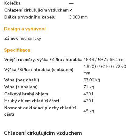
Kolečka
—
Chlazení cirkulujícím vzduchem
✔
Délka prívodního kabelu
3.000 mm
Design a vybavení
Zámek
mechanický
Specifikace
Vnější rozměry: výška / šířka / hloubka
188,4 / 59,7 / 65,4 cm
1.920,0 / 615,0 / 725,0
Výška / šířka / hloubka (s obalem)
mm
Váha (bez obalu)
63,00 kg
Váha (s obalem)
71 kg
Celkový hrubý objem
420 l
Hrubý objem chladicí části
420 l
Nosnost odkládací plochy chladící
45 kg
části
Chlazení cirkulujícím vzduchem