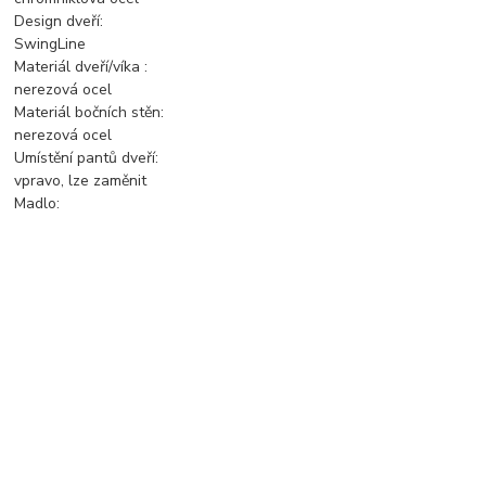
Design dveří:
SwingLine
Materiál dveří/víka :
nerezová ocel
Materiál bočních stěn:
nerezová ocel
Umístění pantů dveří:
vpravo, lze zaměnit
Madlo:
madlo tvaru lišty
Materiál nožiček:
nerezová ocel
Výška nožiček:
150-180 mm
Výškově nastavitelné nožičky:
4
Zboží zařazeno v kategoriích