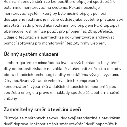
Rozhraní sériové sběrnice lze použít pro připojení spotřebičů k
externímu monitorovacímu systému. Pokud neexistuje
monitorovací systém, který by bylo možné připojit pomocí
dostupného rozhraní, je možné obdržet jako volitelné příslušenství
adaptační sadu převodníku rozhraní (pro připojení PC či laptopu).
Sběrnicové rozhraní lze použít pro připojení až 20 spotřebičů.
Údaje o teplotách a alarmech lze dokumentovat a archivovat
pomocí softwaru pro monitorování teploty firmy Liebherr.
Účinný systém chlazení
Liebherr garantuje mimořádnou kvalitu svých chladicích systémů
díky odbornosti získané na základě zkušeností z několika dekád v
oboru chladicích technologií a díky neustálému vývoji a výzkumu.
Díky používání výhradně velmi kvalitních kompresorů,
kondenzátorů, výparníků a dalších chladicích komponentů jsou
spotřeba energie a provozní náklady spotřebičů Liebherr značně
sníženy.
Zaměnitelný směr otevírání dveří
Přístroje se z výrobních závodu dodávají standardně s otevíráním
dveří doprava. Možnost změnit směr otevírání dveří napomůže k