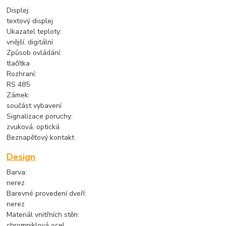
Displej:
textový displej
Ukazatel teploty:
vnější, digitální
Způsob ovládání:
tlačítka
Rozhraní:
RS 485
Zámek:
součást vybavení
Signalizace poruchy:
zvuková, optická
Beznapěťový kontakt
Design
Barva:
nerez
Barevné provedení dveří:
nerez
Materiál vnitřních stěn:
chromniklová ocel