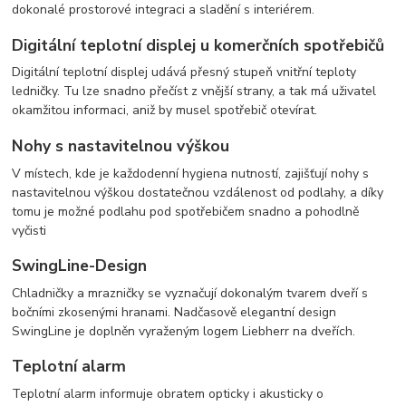
dokonalé prostorové integraci a sladění s interiérem.
Digitální teplotní displej u komerčních spotřebičů
Digitální teplotní displej udává přesný stupeň vnitřní teploty
ledničky. Tu lze snadno přečíst z vnější strany, a tak má uživatel
okamžitou informaci, aniž by musel spotřebič otevírat.
Nohy s nastavitelnou výškou
V místech, kde je každodenní hygiena nutností, zajišťují nohy s
nastavitelnou výškou dostatečnou vzdálenost od podlahy, a díky
tomu je možné podlahu pod spotřebičem snadno a pohodlně
vyčisti
SwingLine-Design
Chladničky a mrazničky se vyznačují dokonalým tvarem dveří s
bočními zkosenými hranami. Nadčasově elegantní design
SwingLine je doplněn vyraženým logem Liebherr na dveřích.
Teplotní alarm
Teplotní alarm informuje obratem opticky i akusticky o