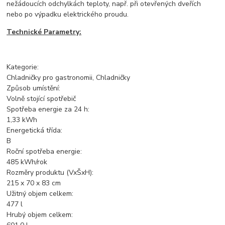
nežádoucích odchylkách teploty, např. při otevřených dveřích
nebo po výpadku elektrického proudu.
Technické Parametry:
Kategorie:
Chladničky pro gastronomii, Chladničky
Způsob umístění:
Volně stojící spotřebič
Spotřeba energie za 24 h:
1,33 kWh
Energetická třída:
B
Roční spotřeba energie:
485 kWh/rok
Rozměry produktu (VxŠxH):
215 x 70 x 83 cm
Užitný objem celkem:
477 l
Hrubý objem celkem: