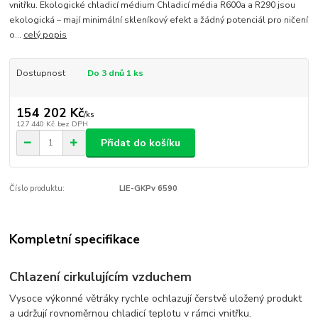
vnitřku. Ekologické chladicí médium Chladicí média R600a a R290 jsou
ekologická – mají minimální skleníkový efekt a žádný potenciál pro ničení
o...
celý popis
Dostupnost
Do 3 dnů 1 ks
154 202 Kč
/
ks
127 440 Kč
bez DPH
Přidat do košíku
Číslo produktu:
LIE-GKPv 6590
Kompletní specifikace
Chlazení cirkulujícím vzduchem
Vysoce výkonné větráky rychle ochlazují čerstvě uložený produkt
a udržují rovnoměrnou chladicí teplotu v rámci vnitřku.