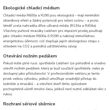
Ekologické chladicí médium
Chladicí média R600a a R290 jsou ekologická – mají minimální
skleníkový efekt a žádný potenciál pro ničení ozónu – a proto
téměř zcela nahradila dříve užívaná média (R134a a R404a).
Všechny pultové mrazáky Liebherr pro impulzní prodej používají
jako chladicí médium R600a či R290 a nabízejí mimořádnou
energetickou účinnost, což zlepšuje jejich ekologickou stopu s
ohledem na CO2 a pomáhá udržitelnému vývoji.
Otevírání nožním pedálem
Pokud máte plné ruce, spotřebiče Liebherr lze pohodlně a snadno
otevřít nožním pedálem, který je buď součástí spotřebiče, nebo je
dostupný jako příslušenství. V profesionálním sektoru je tento
prvek velkou výhodou, jelikož umožňuje snadnější přístup do
ledniček a mrazáků - a otevření dveří tímto způsobem
pochopitelně ušetří mnoho času, jelikož není nutné odkládat věci z
rukou.
Rozhraní sériové sběrnice