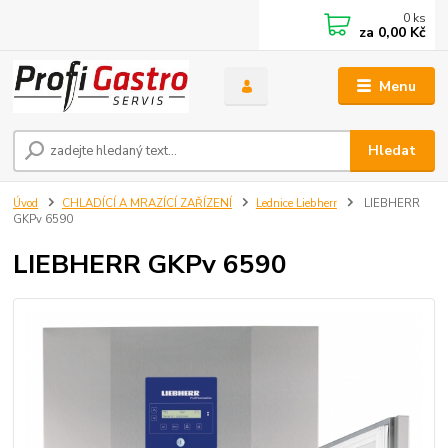
0
ks
za
0,00 Kč
Menu
Hledat
Úvod
CHLADÍCÍ A MRAZÍCÍ ZAŘÍZENÍ
Lednice Liebherr
LIEBHERR
GKPv 6590
LIEBHERR GKPv 6590