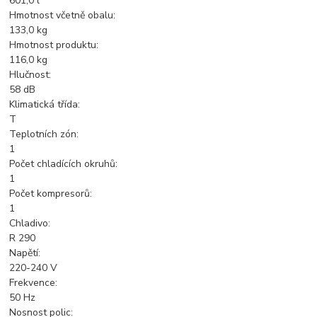
601,0 l
Hmotnost včetně obalu:
133,0 kg
Hmotnost produktu:
116,0 kg
Hlučnost:
58 dB
Klimatická třída:
T
Teplotních zón:
1
Počet chladících okruhů:
1
Počet kompresorů:
1
Chladivo:
R 290
Napětí:
220-240 V
Frekvence:
50 Hz
Nosnost polic: