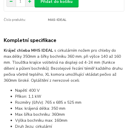
Přidat do košíku
Číslo produktu:
MAS-IDEAL
Kompletní specifikace
Kráječ chleba MHS IDEAL
s cirkulárním nožem pro chleby do
max.délky 350mm a šířky bochníku 360 mm, při výšce 140 až 160
mm. Tloušťka krajíce volitelná na displeji od 4-24 mm (funkce
dělení a půlení bochníků). Bezolejové řezání téměř každého druhu
pečiva včetně teplého, XL komora umožňující vkládat pečivo až
360mm široké. Opláštění z nerezové oceli.
Napětí: 400 V
Příkon: 1,1 kW
Rozměry (š/h/v): 765 x 685 x 525 mm
Max. krájená délka: 350 mm
Max šířka bochníku: 360mm
Výška bochníku max: 160mm
Druh žezu: cirkulární