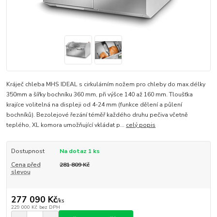
Kráječ chleba MHS IDEAL s cirkulárním nožem pro chleby do max.délky
350mm a šířky bochníku 360 mm, při výšce 140 až 160 mm. Tloušťka
krajíce volitelná na displeji od 4-24 mm (funkce dělení a půlení
bochníků). Bezolejové řezání téměř každého druhu pečiva včetně
teplého, XL komora umožňující vkládat p...
celý popis
Dostupnost
Na dotaz 1 ks
Cena před
281 809 Kč
slevou
277 090 Kč
/
ks
229 000 Kč
bez DPH