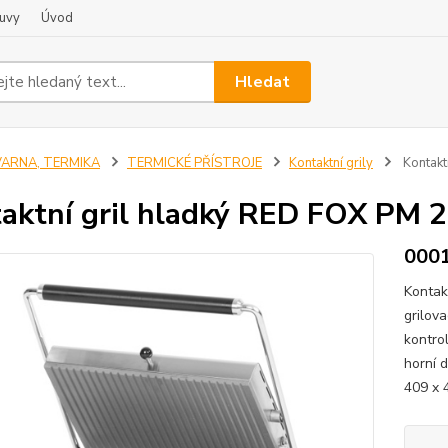
uvy
Úvod
Hledat
VARNA, TERMIKA
TERMICKÉ PŘÍSTROJE
Kontaktní grily
Kontakt
aktní gril hladký RED FOX PM 
000
Kontak
grilova
kontro
horní 
409 x 