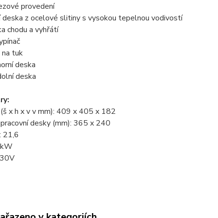
rezové provedení
cí deska z ocelové slitiny s vysokou tepelnou vodivostí
ka chodu a vyhřátí
vypínač
 na tuk
horní deska
dolní deska
ry:
(š x h x v v mm): 409 x 405 x 182
pracovní desky (mm): 365 x 240
: 21,6
3 kW
230V
zařazeno v kategoriích