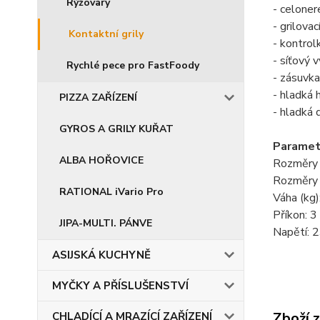
Rýžovary
- celone
- grilova
Kontaktní grily
- kontrol
- síťový 
Rychlé pece pro FastFoody
- zásuvka
- hladká 
PIZZA ZAŘÍZENÍ
- hladká 
GYROS A GRILY KUŘAT
Paramet
ALBA HOŘOVICE
Rozměry 
Rozměry 
RATIONAL iVario Pro
Váha (kg)
Příkon: 
JIPA-MULTI. PÁNVE
Napětí: 
ASIJSKÁ KUCHYNĚ
MYČKY A PŘÍSLUŠENSTVÍ
Zboží 
CHLADÍCÍ A MRAZÍCÍ ZAŘÍZENÍ