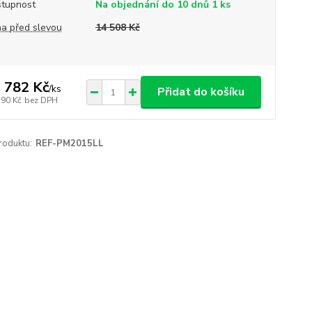
tupnost
Na objednání do 10 dnů 1 ks
a před slevou
14 508 Kč
 782 Kč
/
ks
Přidat do košíku
390 Kč
bez DPH
roduktu:
REF-PM2015LL