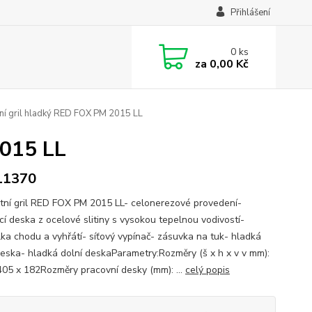
Přihlášení
0
ks
za
0,00 Kč
ní gril hladký RED FOX PM 2015 LL
2015 LL
11370
tní gril RED FOX PM 2015 LL- celonerezové provedení-
cí deska z ocelové slitiny s vysokou tepelnou vodivostí-
lka chodu a vyhřátí- síťový vypínač- zásuvka na tuk- hladká
deska- hladká dolní deskaParametry:Rozměry (š x h x v v mm):
405 x 182Rozměry pracovní desky (mm): ...
celý popis