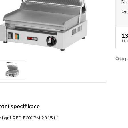
Dos
Cen
13
11 
Číslo p
tní specifikace
ní gril RED FOX PM 2015 LL