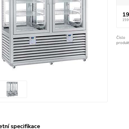
19
159
Číslo
produkt
tní specifikace