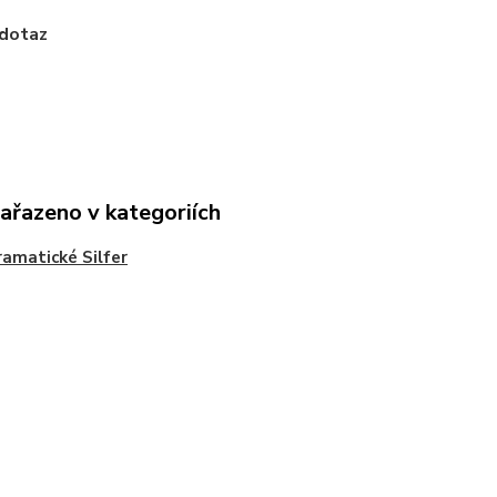
 dotaz
zařazeno v kategoriích
amatické Silfer