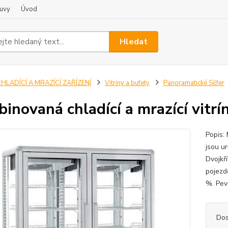
uvy
Úvod
Hledat
HLADÍCÍ A MRAZÍCÍ ZAŘÍZENÍ
Vitríny a bufety
Panoramatické Silfer
inovaná chladící a mrazící vitr
Popis:
jsou u
Dvojkř
pojezd
%. Pev
Dos