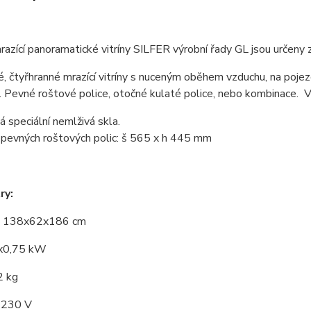
razící panoramatické vitríny SILFER výrobní řady GL jsou určeny
é, čtyřhranné mrazící vitríny s nuceným oběhem vzduchu, na poje
Pevné roštové police, otočné kulaté police, nebo kombinace. Vit
á speciální nemlživá skla.
pevných roštových polic: š 565 x h 445 mm
ry:
: 138x62x186 cm
2x0,75 kW
2 kg
: 230 V