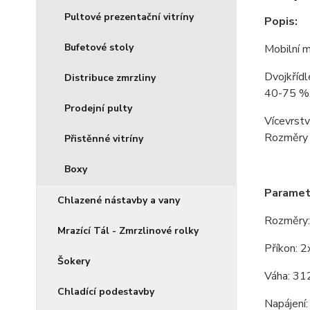
Pultové prezentační vitríny
Popis:
Bufetové stoly
Mobilní m
Dvojkřídl
Distribuce zmrzliny
40-75 %. 
Prodejní pulty
Vícevrstv
Rozměry 
Přistěnné vitríny
Boxy
Paramet
Chlazené nástavby a vany
Rozměry
Mrazící Tál - Zmrzlinové rolky
Příkon: 
Šokery
Váha: 31
Chladící podestavby
Napájení