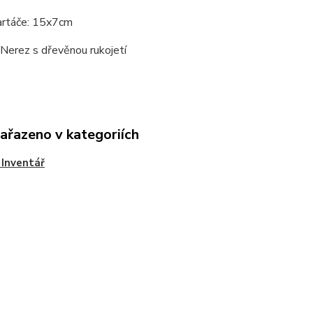
artáče: 15x7cm
 Nerez s dřevěnou rukojetí
zařazeno v kategoriích
 Inventář