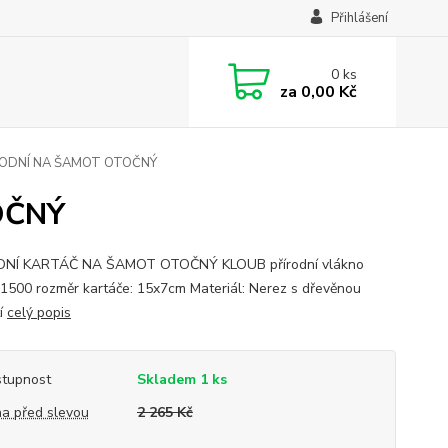
Přihlášení
0
ks
za
0,00 Kč
ODNÍ NA ŠAMOT OTOČNÝ
OČNÝ
DNÍ KARTÁČ NA ŠAMOT OTOČNÝ KLOUB přírodní vlákno
 1500 rozměr kartáče: 15x7cm Materiál: Nerez s dřevěnou
tí
celý popis
tupnost
Skladem 1 ks
a před slevou
2 265 Kč