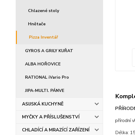
Chlazené stoly
Hnětače
Pizza Inventář
GYROS A GRILY KUŘAT
ALBA HOŘOVICE
RATIONAL iVario Pro
JIPA-MULTI. PÁNVE
Komple
ASIJSKÁ KUCHYNĚ
PŘÍROD
MYČKY A PŘÍSLUŠENSTVÍ
přírodní 
CHLADÍCÍ A MRAZÍCÍ ZAŘÍZENÍ
Délka: 1