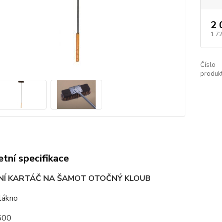
2 
1 7
Číslo
produkt
tní specifikace
NÍ KARTÁČ NA ŠAMOT OTOČNÝ KLOUB
vlákno
500