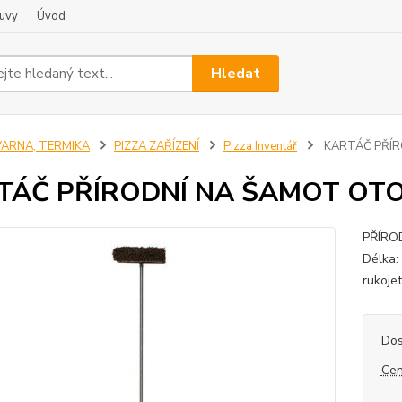
uvy
Úvod
Hledat
VARNA, TERMIKA
PIZZA ZAŘÍZENÍ
Pizza Inventář
KARTÁČ PŘÍR
TÁČ PŘÍRODNÍ NA ŠAMOT OT
PŘÍRO
Délka:
rukoje
Dos
Cen