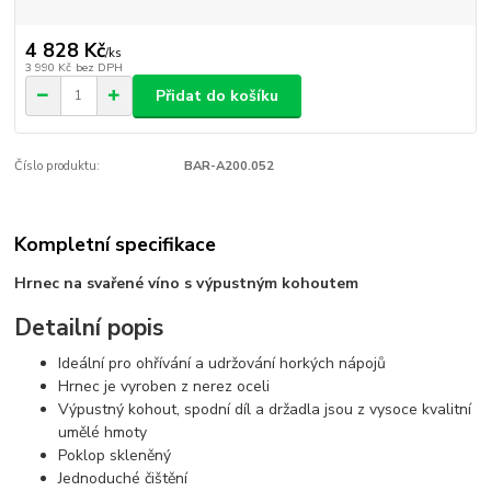
4 828 Kč
/
ks
3 990 Kč
bez DPH
Přidat do košíku
Číslo produktu:
BAR-A200.052
Kompletní specifikace
Hrnec na svařené víno s výpustným kohoutem
Detailní popis
Ideální pro ohřívání a udržování horkých nápojů
Hrnec je vyroben z nerez oceli
Výpustný kohout, spodní díl a držadla jsou z vysoce kvalitní
umělé hmoty
Poklop skleněný
Jednoduché čištění