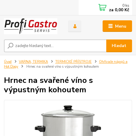
0
ks
za
0,00 Kč
Menu
Hledat
Úvod
VARNA, TERMIKA
TERMICKÉ PŘÍSTROJE
Ohřívače nápojů a
Hot Dogy
Hrnec na svařené víno s výpustným kohoutem
Hrnec na svařené víno s
výpustným kohoutem