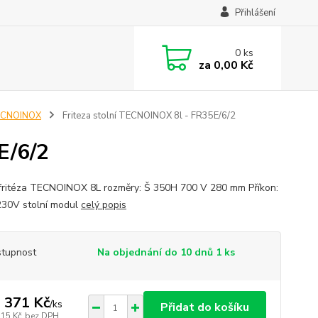
Přihlášení
0
ks
za
0,00 Kč
ECNOINOX
Friteza stolní TECNOINOX 8l - FR35E/6/2
E/6/2
 fritéza TECNOINOX 8L rozměry: Š 350H 700 V 280 mm Příkon:
30V stolní modul
celý popis
tupnost
Na objednání do 10 dnů 1 ks
 371 Kč
/
ks
Přidat do košíku
315 Kč
bez DPH