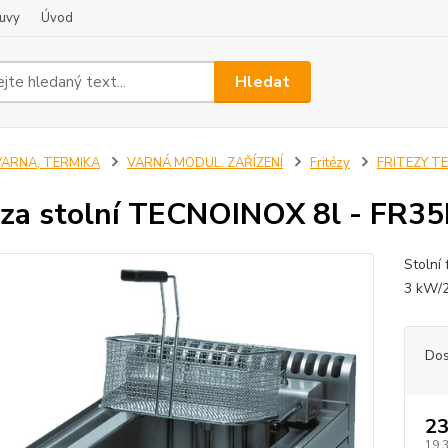
uvy
Úvod
Hledat
VARNA, TERMIKA
VARNÁ MODUL. ZAŘÍZENÍ
Fritézy
FRITEZY T
eza stolní TECNOINOX 8l - FR35
Stolní
3 kW/2
Dos
23
19 