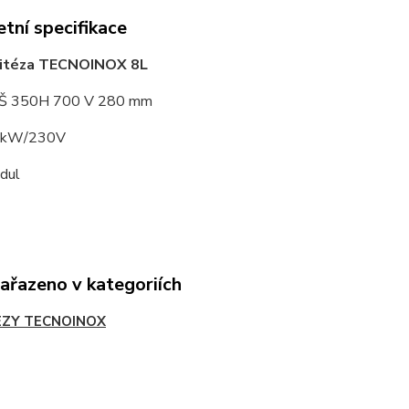
tní specifikace
fritéza TECNOINOX 8L
: Š 350H 700 V 280 mm
3 kW/230V
dul
zařazeno v kategoriích
EZY TECNOINOX