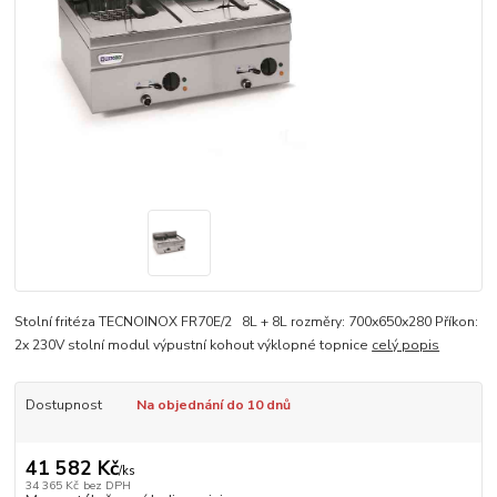
Stolní fritéza TECNOINOX FR70E/2 8L + 8L rozměry: 700x650x280 Příkon:
2x 230V stolní modul výpustní kohout výklopné topnice
celý popis
Dostupnost
Na objednání do 10 dnů
41 582 Kč
/
ks
34 365 Kč
bez DPH