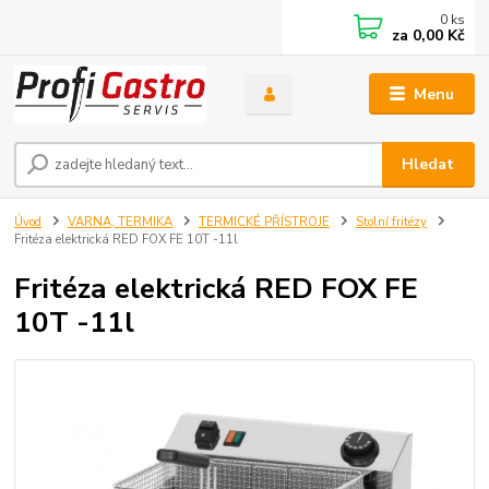
0
ks
za
0,00 Kč
Menu
Hledat
Úvod
VARNA, TERMIKA
TERMICKÉ PŘÍSTROJE
Stolní fritézy
Fritéza elektrická RED FOX FE 10T -11l
Fritéza elektrická RED FOX FE
10T -11l