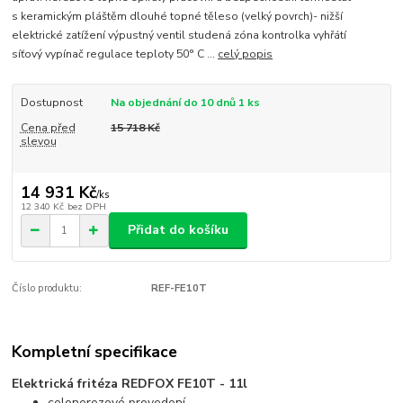
s keramickým pláštěm dlouhé topné těleso (velký povrch)- nižší
elektrické zatížení výpustný ventil studená zóna kontrolka vyhřátí
síťový vypínač regulace teploty 50° C ...
celý popis
Dostupnost
Na objednání do 10 dnů 1 ks
Cena před
15 718 Kč
slevou
14 931 Kč
/
ks
12 340 Kč
bez DPH
Přidat do košíku
Číslo produktu:
REF-FE10T
Kompletní specifikace
Elektrická fritéza REDFOX FE10T - 11l
celone
r
e
z
o
v
é p
r
o
v
edení