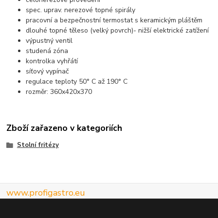
spec. up
r
a
v
. ne
r
e
z
o
v
é
t
opné spi
r
ály
p
r
a
c
o
vní a b
e
zpečno
s
tní
t
ermo
s
t
a
t s
k
e
r
amickým plá
št
ěm
dlouhé
t
opné
t
ěleso (
v
elký p
o
v
r
ch
)
- ni
ž
ší ele
k
tric
k
é
z
a
tí
ž
ení
v
ýpu
s
t
n
ý
v
e
n
til
s
tudená
z
óna
k
o
n
t
r
ol
k
a
v
yh
ř
á
tí
síť
o
v
ý
v
ypínač
r
egulace
t
eploty 50° C až 190° C
rozměr: 360x420x370
Zboží zařazeno v kategoriích
Stolní fritézy
www.profigastro.eu