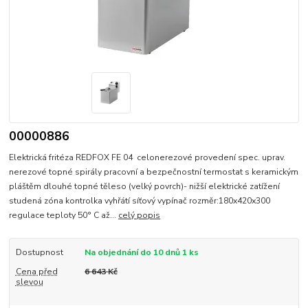
00000886
Elektrická fritéza REDFOX FE 04 celonerezové provedení spec. uprav.
nerezové topné spirály pracovní a bezpečnostní termostat s keramickým
pláštěm dlouhé topné těleso (velký povrch)- nižší elektrické zatížení
studená zóna kontrolka vyhřátí síťový vypínač rozměr:180x420x300
regulace teploty 50° C až...
celý popis
Dostupnost
Na objednání do 10 dnů 1 ks
Cena před
6 643 Kč
slevou