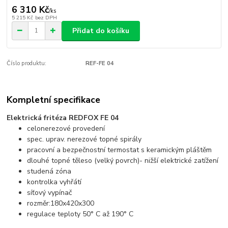
6 310 Kč
/
ks
5 215 Kč
bez DPH
Přidat do košíku
Číslo produktu:
REF-FE 04
Kompletní specifikace
Elektrická fritéza REDFOX FE 04
celonerezové provedení
spec. uprav. nerezové topné spirály
pracovní a bezpečnostní termostat s keramickým pláštěm
dlouhé topné těleso (velký povrch)- nižší elektrické zatížení
s
tudená zóna
k
ontrolka vyhřátí
síťový vypínač
rozměr:180x420x300
r
egulace teploty 50° C až 190° C