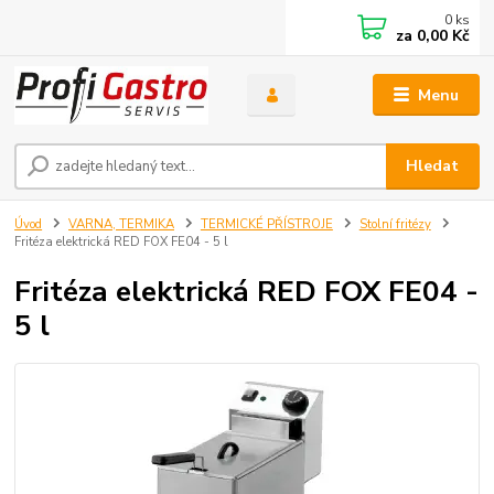
0
ks
za
0,00 Kč
Menu
Hledat
Úvod
VARNA, TERMIKA
TERMICKÉ PŘÍSTROJE
Stolní fritézy
Fritéza elektrická RED FOX FE04 - 5 l
Fritéza elektrická RED FOX FE04 -
5 l