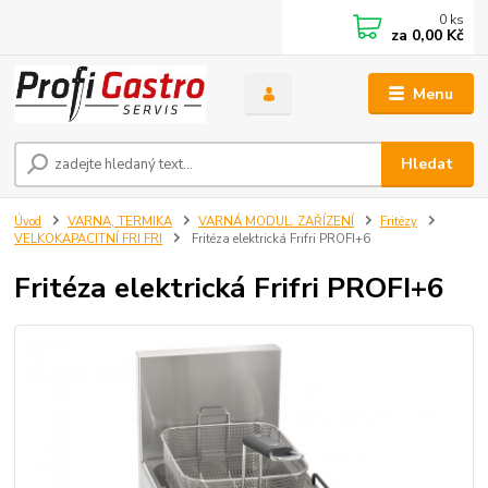
0
ks
za
0,00 Kč
Menu
Hledat
Úvod
VARNA, TERMIKA
VARNÁ MODUL. ZAŘÍZENÍ
Fritézy
VELKOKAPACITNÍ FRI FRI
Fritéza elektrická Frifri PROFI+6
Fritéza elektrická Frifri PROFI+6