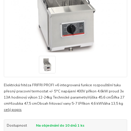
Elektrická fritéza FRIFRI PROFI +6 integrovaná funkce rozpouštění tuku
přesný pracovní termostat +/- 5°C napájení 400V příkon 4,6kW proud 3x
13A hodinový výkon 12-24kg Technické parametryVýška 45,6 cmŠířka 27
cmHloubka 47,5 cmObsah fritovací vany 5-7 lPříkon 4,6 kWVáha 13,5 kg
celý popis
Dostupnost
Na objednání do 10 dnů 1 ks