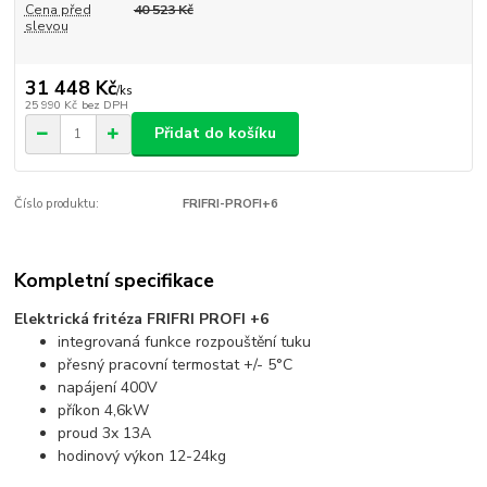
Cena před
40 523 Kč
slevou
31 448 Kč
/
ks
25 990 Kč
bez DPH
Přidat do košíku
Číslo produktu:
FRIFRI-PROFI+6
Kompletní specifikace
Elektrická fritéza FRIFRI PROFI +6
integrovaná funkce rozpouštění tuku
přesný pracovní termostat +/- 5°C
napájení 400V
příkon 4,6kW
proud 3x 13A
hodinový výkon 12-24kg