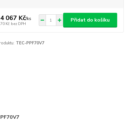
4 067 Kč
/
ks
Přidat do košíku
270 Kč
bez DPH
roduktu:
TEC-PPF70V7
 PPF70V7