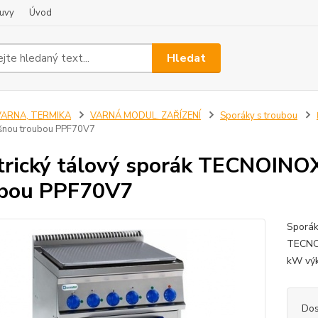
uvy
Úvod
Hledat
VARNA, TERMIKA
VARNÁ MODUL. ZAŘÍZENÍ
Sporáky s troubou
šnou troubou PPF70V7
trický tálový sporák TECNOINOX
ubou PPF70V7
Sporák
TECNOI
kW výk
Dos