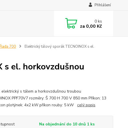
Přihlášení
0
ks
za
0,00 Kč
Řada 700
Elektrický tálový sporák TECNOINOX s el.
 s el. horkovzdušnou
 elektrický s tálem a horkovzdušnou troubou
NOX PPF70V7 rozměry: Š 700 H 700 V 850 mm Příkon: 13
on plotýnek: 4x2 kW příkon rouby: 5 kW
celý popis
tupnost
Na objednání do 10 dnů 1 ks