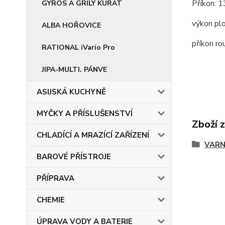
Příkon: 
GYROS A GRILY KUŘAT
výkon pl
ALBA HOŘOVICE
příkon r
RATIONAL iVario Pro
JIPA-MULTI. PÁNVE
ASIJSKÁ KUCHYNĚ
MYČKY A PŘÍSLUŠENSTVÍ
Zboží 
CHLADÍCÍ A MRAZÍCÍ ZAŘÍZENÍ
VARN
BAROVÉ PŘÍSTROJE
PŘÍPRAVA
CHEMIE
ÚPRAVA VODY A BATERIE