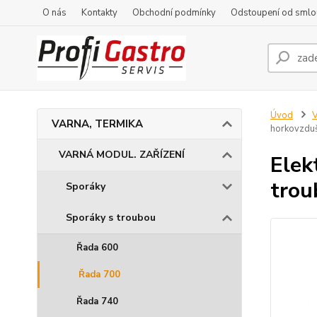
O nás
Kontakty
Obchodní podmínky
Odstoupení od smlo
Úvod
VARNA, TERMIKA
horkovzdu
VARNÁ MODUL. ZAŘÍZENÍ
Elek
tro
Sporáky
Sporáky s troubou
Řada 600
Řada 700
Řada 740