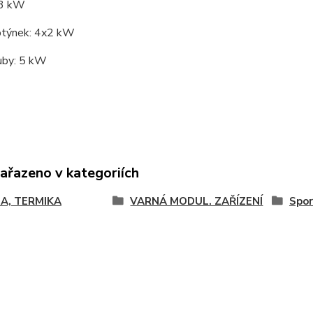
13 kW
otýnek: 4x2 kW
ouby: 5 kW
zařazeno v kategoriích
A, TERMIKA
VARNÁ MODUL. ZAŘÍZENÍ
Spor