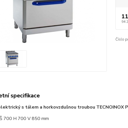
11
94 
Číslo p
tní specifikace
elektrický s tálem a horkovzdušnou troubou TECNOINOX
 Š 700 H 700 V 850 mm