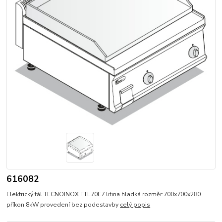
616082
Elektrický tál TECNOINOX FTL70E7 litina hladká rozměr:700x700x280
příkon:8kW provedení bez podestavby
celý popis