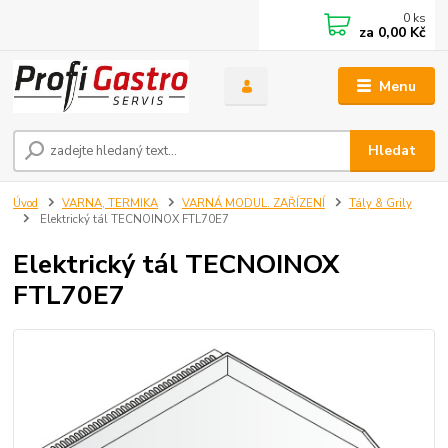
0
ks
za
0,00 Kč
Menu
Hledat
Úvod
VARNA, TERMIKA
VARNÁ MODUL. ZAŘÍZENÍ
Tály & Grily
Elektrický tál TECNOINOX FTL70E7
Elektrický tál TECNOINOX
FTL70E7