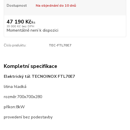
Dostupnost
Na objednání do 10 dnů
47 190 Kč
/
ks
39 000 Kč
bez DPH
Momentálně není k dispozici
Číslo produktu:
TEC-FTL70E7
Kompletní specifikace
Elektrický tál TECNOINOX FTL70E7
litina hladká
rozměr:700x700x280
příkon:8kW
provedení bez podestavby