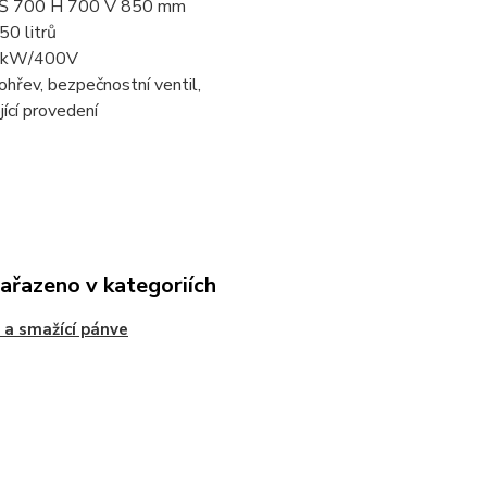
 Š 700 H 700 V 850 mm
50 litrů
9 kW/400V
hřev, bezpečnostní ventil,
jící provedení
zařazeno v kategoriích
 a smažící pánve