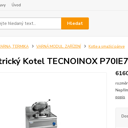
uvy
Úvod
Hledat
VARNA, TERMIKA
VARNÁ MODUL. ZAŘÍZENÍ
Kotle a smažící pánve
trický Kotel TECNOINOX P70IE7
616
rozměr
Nepřím
popis
Dos