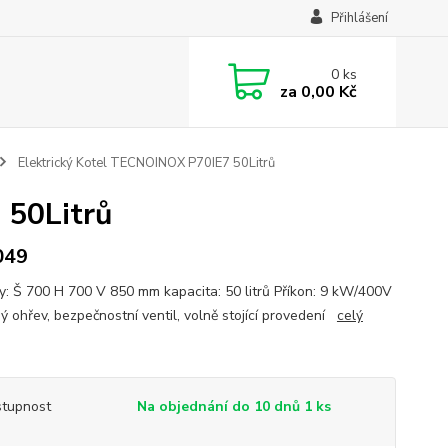
Přihlášení
0
ks
za
0,00 Kč
Elektrický Kotel TECNOINOX P70IE7 50Litrů
 50Litrů
049
y: Š 700 H 700 V 850 mm kapacita: 50 litrů Příkon: 9 kW/400V
ý ohřev, bezpečnostní ventil, volně stojící provedení
celý
tupnost
Na objednání do 10 dnů 1 ks