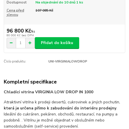
Dostupnost
Na objednání do 10 dnů 1 ks
Cena před
107 085 Kč
slevou
96 800 Kč
/
ks
80 000 Kč
bez DPH
Přidat do košíku
Číslo produktu:
UNI-VIRGINIALOWDROP
Kompletní specifikace
Chladící vitrína VIRGINIA LOW DROP IN 1000
Atraktivní vitrína k prodeji desertů, cukrovinek a jiných pochutin,
která je určena přímo k zabudování do interiéru prodejny
.
Ideální do cukráren, pekáren, obchodů, restaurací, na pumpy a
podobně. . Vitrínu je možné objednat v obslužném nebo
samoobslužném (self-service) provedení.