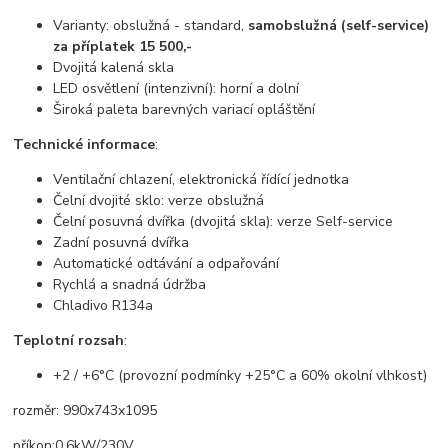
Varianty: obslužná - standard,
samobslužná (self-service)
za příplatek 15 500,-
Dvojitá kalená skla
LED osvětlení (intenzivní): horní a dolní
Široká paleta barevných variací opláštění
Technické informace
:
Ventilační chlazení, elektronická řídící jednotka
Čelní dvojité sklo: verze obslužná
Čelní posuvná dvířka (dvojitá skla): verze Self-service
Zadní posuvná dvířka
Automatické odtávání a odpařování
Rychlá a snadná údržba
Chladivo R134a
Teplotní rozsah
:
+2 / +6°C (provozní podmínky +25°C a 60% okolní vlhkost)
rozměr: 990x743x1095
příkon:0,6kW/230V