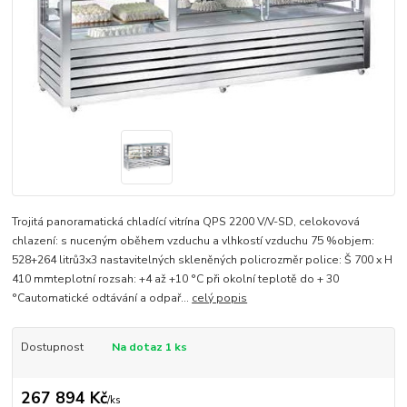
Trojitá panoramatická chladící vitrína QPS 2200 V/V-SD, celokovová
chlazení: s nuceným oběhem vzduchu a vlhkostí vzduchu 75 %objem:
528+264 litrů3x3 nastavitelných skleněných policrozměr police: Š 700 x H
410 mmteplotní rozsah: +4 až +10 °C při okolní teplotě do + 30
°Cautomatické odtávání a odpař...
celý popis
Dostupnost
Na dotaz 1 ks
267 894 Kč
/
ks