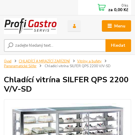
0
ks
za
0,00 Kč
Menu
Hledat
Úvod
CHLADÍCÍ A MRAZÍCÍ ZAŘÍZENÍ
Vitríny a bufety
Panoramatické Silfer
Chladící vitrína SILFER QPS 2200 V/V-SD
Chladící vitrína SILFER QPS 2200
V/V-SD