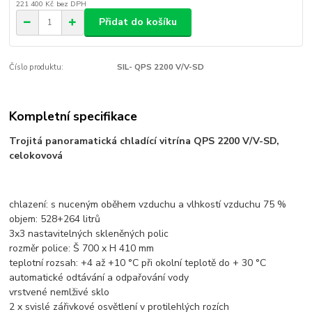
221 400 Kč
bez DPH
Přidat do košíku
Číslo produktu:
SIL- QPS 2200 V/V-SD
Kompletní specifikace
Trojitá panoramatická chladící vitrína QPS 2200 V/V-SD,
celokovová
chlazení: s nuceným oběhem vzduchu a vlhkostí vzduchu 75 %
objem: 528+264 litrů
3x3 nastavitelných skleněných polic
rozměr police: Š 700 x H 410 mm
teplotní rozsah: +4 až +10 °C při okolní teplotě do + 30 °C
automatické odtávání a odpařování vody
vrstvené nemlživé sklo
2 x svislé zářivkové osvětlení v protilehlých rozích