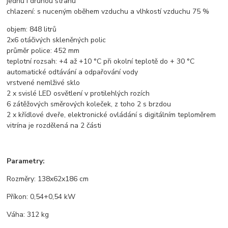
jednu i druhou stranu
chlazení: s nuceným oběhem vzduchu a vlhkostí vzduchu 75 %
objem: 848 litrů
2x6 otáčivých skleněných polic
průměr police: 452 mm
teplotní rozsah: +4 až +10 °C při okolní teplotě do + 30 °C
automatické odtávání a odpařování vody
vrstvené nemlživé sklo
2 x svislé LED osvětlení v protilehlých rozích
6 zátěžových směrových koleček, z toho 2 s brzdou
2 x křídlové dveře, elektronické ovládání s digitálním teploměrem
vitrína je rozdělená na 2 části
Parametry:
Rozměry: 138x62x186 cm
Příkon: 0,54+0,54 kW
Váha: 312 kg