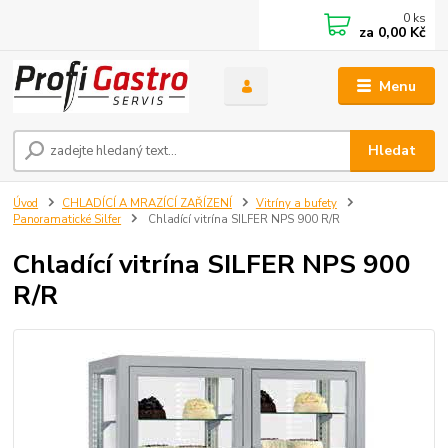
0
ks
za
0,00 Kč
Menu
Hledat
Úvod
CHLADÍCÍ A MRAZÍCÍ ZAŘÍZENÍ
Vitríny a bufety
Panoramatické Silfer
Chladící vitrína SILFER NPS 900 R/R
Chladící vitrína SILFER NPS 900
R/R