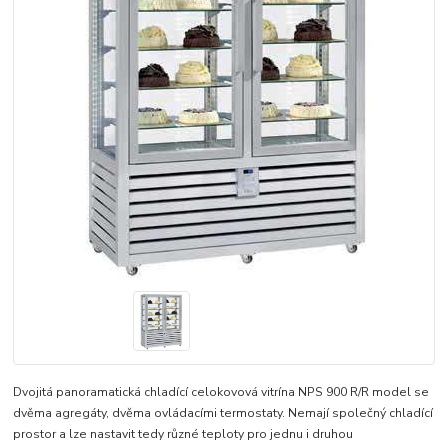
Dvojitá panoramatická chladící celokovová vitrína NPS 900 R/R model se
dvěma agregáty, dvěma ovládacími termostaty. Nemají společný chladící
prostor a lze nastavit tedy různé teploty pro jednu i druhou