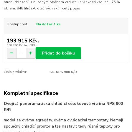
stranuchlazení: s nuceným oběhem vzduchu a vlhkostí vzduchu 75 %
objem: 848 litrů2x6 otáčivých skl...
celý popis
Dostupnost
Na dotaz 1 ks
193 915 Kč
/
ks
160 260 Kč
bez DPH
Přidat do košíku
Číslo produktu:
SIL-NPS 900 R/R
Kompletní specifikace
Dvojitá panoramatická chladící celokovová vitrína NPS 900
R/R
model se dvěma agregáty, dvěma ovládacími termostaty. Nemají
společný chladící prostor a lze nastavit tedy různé teploty pro