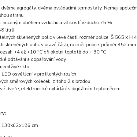
dvěma agregáty, dvěma ovládacími termostaty. Nemají společný c
ruhou stranu.
: s nuceným oběhem vzduchu a vlhkostí vzduchu 75 %
8 litrů
telných skleněných polic v levé části, rozměr police: Š 565 x 
h skleněných polic v pravé části, rozměr police: průměr 452 mm
rozsah +4 až +10 °C při okolní teplotě do + 30 °C
cké odtávání a odpařování vody
 nemlživé sklo
é LED osvětlení v protilehlých rozích
vých směrových koleček, z toho 2 s brzdou
ové dveře, elektronické ovládání s digitálním teploměrem
ry:
: 138x62x186 cm