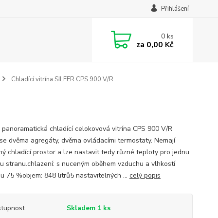
Přihlášení
0
ks
za
0,00 Kč
Chladící vitrína SILFER CPS 900 V/R
á panoramatická chladící celokovová vitrína CPS 900 V/R
se dvěma agregáty, dvěma ovládacími termostaty. Nemají
ý chladící prostor a lze nastavit tedy různé teploty pro jednu
ou stranu.chlazení: s nuceným oběhem vzduchu a vlhkostí
u 75 %objem: 848 litrů5 nastavitelných ...
celý popis
tupnost
Skladem 1 ks