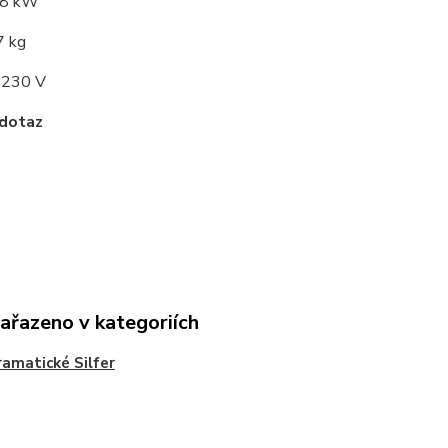
0,8 kW
7 kg
: 230 V
 dotaz
zařazeno v kategoriích
amatické Silfer