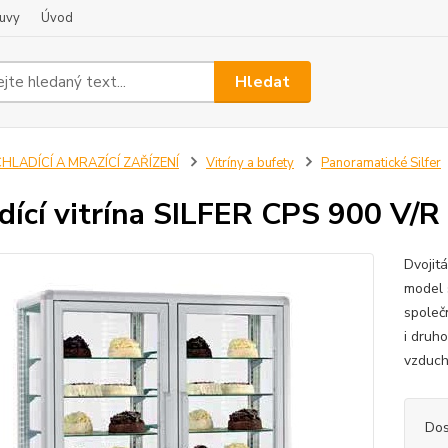
uvy
Úvod
Hledat
HLADÍCÍ A MRAZÍCÍ ZAŘÍZENÍ
Vitríny a bufety
Panoramatické Silfer
dící vitrína SILFER CPS 900 V/R
Dvojit
model 
společn
i druh
vzduch
Dos