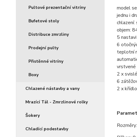
Pultové prezentační vitríny
model se 
jednu i d
Bufetové stoly
chlazení
objem: 84
Distribuce zmrzliny
5 nastavi
6 otočnýc
Prodejní pulty
teplotní 
automati
Přistěnné vitríny
vrstvené
2 x svisl
Boxy
6 zátěžo
2 x křídl
Chlazené nástavby a vany
Mrazící Tál - Zmrzlinové rolky
Paramet
Šokery
Rozměry
Chladící podestavby