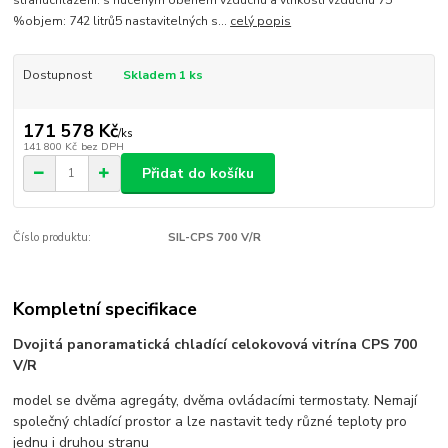
stranuchlazení: s nuceným oběhem vzduchu a vlhkostí vzduchu 75
%objem: 742 litrů5 nastavitelných s...
celý popis
Dostupnost
Skladem 1 ks
171 578 Kč
/
ks
141 800 Kč
bez DPH
Přidat do košíku
Číslo produktu:
SIL-CPS 700 V/R
Kompletní specifikace
Dvojitá panoramatická chladící celokovová vitrína CPS 700
V/R
model se dvěma agregáty, dvěma ovládacími termostaty. Nemají
společný chladící prostor a lze nastavit tedy různé teploty pro
jednu i druhou stranu