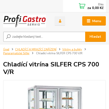
0
ks
za
0,00 Kč
Menu
Hledat
Úvod
CHLADÍCÍ A MRAZÍCÍ ZAŘÍZENÍ
Vitríny a bufety
Panoramatické Silfer
Chladící vitrína SILFER CPS 700 V/R
Chladící vitrína SILFER CPS 700
V/R