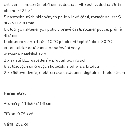
chlazení: s nuceným oběhem vzduchu a vlhkostí vzduchu 75 %
objem: 742 litrů
5 nastavitelných skleněných polic v levé části, rozměr police: Š
465 x H 420 mm
6 otočných skleněných polic v pravé části, rozměr police: průměr
452 mm
teplotní rozsah +4 až +10 °C při okolní teplotě do + 30 °C
automatické odtávání a odpařování vody
vrstvené nemlživé sklo
2 x svislé LED osvětlení v protilehlých rozích
6 zátěžových směrových koleček, z toho 2 s brzdou
2 x křídlové dveře, elektronické ovládání s digitálním teploměrem
Parametry:
Rozměry: 118x62x186 cm
Příkon: 0,79 kW
Váha: 252 kg