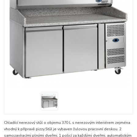
Chladící nerezový stůl o objemu 370 L s nerezovým interiérem zejména
vhodný k přípravě pizzy.Stůl je vybaven žulovou pracovní deskou. 2
samozavíracími plnými dveřmi, 1 policí za každými dveřmi, automatickým