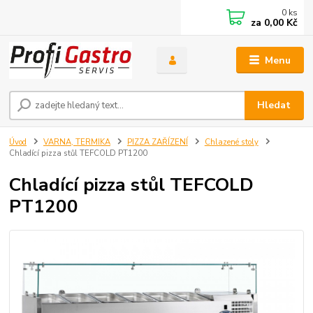
0
ks
za
0,00 Kč
Menu
Hledat
Úvod
VARNA, TERMIKA
PIZZA ZAŘÍZENÍ
Chlazené stoly
Chladící pizza stůl TEFCOLD PT1200
Chladící pizza stůl TEFCOLD
PT1200