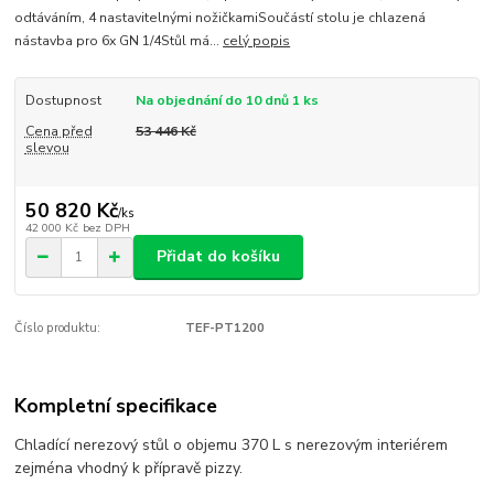
odtáváním, 4 nastavitelnými nožičkamiSoučástí stolu je chlazená
nástavba pro 6x GN 1/4Stůl má...
celý popis
Dostupnost
Na objednání do 10 dnů 1 ks
Cena před
53 446 Kč
slevou
50 820 Kč
/
ks
42 000 Kč
bez DPH
Přidat do košíku
Číslo produktu:
TEF-PT1200
Kompletní specifikace
Chladící nerezový stůl o objemu 370 L s nerezovým interiérem
zejména vhodný k přípravě pizzy.