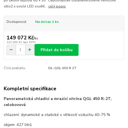
při okolní teplotě do + 30 °Cautomatické odtávánívrstvené nemlživé
sklo2 x svislé LED osvětl...
celý popis
Dostupnost
Na dotaz 1 ks
149 072 Kč
/
ks
123 200 Kč
bez DPH
Přidat do košíku
Číslo produktu:
SIL-QGL 450 R 2T
Kompletní specifikace
Panoramatická chladící a mrazící vitrína QGL 450 R-2T,
celokovová
chlazení: dynamické a statické s vlhkostí vzduchu 40-75 %
objem: 427 litrů