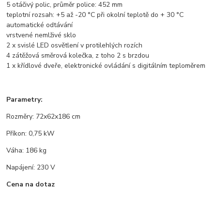
5 otáčivý polic, průměr police: 452 mm
teplotní rozsah: +5 až -20 °C při okolní teplotě do + 30 °C
automatické odtávání
vrstvené nemlživé sklo
2 x svislé LED osvětlení v protilehlých rozích
4 zátěžová směrová kolečka, z toho 2 s brzdou
1 x křídlové dveře, elektronické ovládání s digitálním teploměrem
Parametry:
Rozměry: 72x62x186 cm
Příkon: 0,75 kW
Váha: 186 kg
Napájení: 230 V
Cena na dotaz