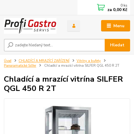
0
ks
za
0,00 Kč
Menu
Hledat
Úvod
CHLADÍCÍ A MRAZÍCÍ ZAŘÍZENÍ
Vitríny a bufety
Panoramatické Silfer
Chladící a mrazící vitrína SILFER QGL 450 R 2T
Chladící a mrazící vitrína SILFER
QGL 450 R 2T