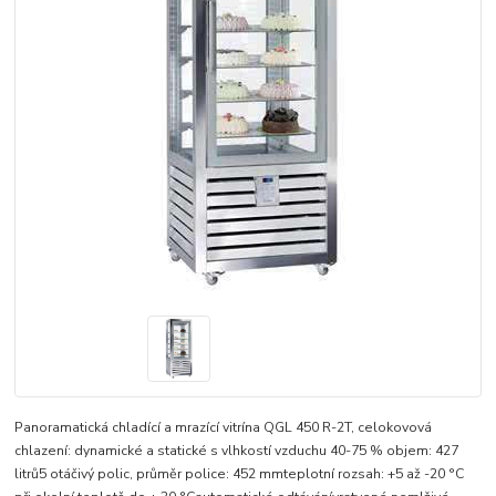
Panoramatická chladící a mrazící vitrína QGL 450 R-2T, celokovová
chlazení: dynamické a statické s vlhkostí vzduchu 40-75 % objem: 427
litrů5 otáčivý polic, průměr police: 452 mmteplotní rozsah: +5 až -20 °C