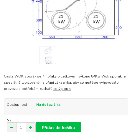
Casta WOK sporák se 4 hořáky o celkovém výkonu 84Kw Wok sporák je
speciálně typizovaný na přání zákaznika, aby co nejlépe vyhovovalo
provozu a potřebám kuchařů
celý popis
Dostupnost
Na dotaz 1 ks
/
ks
Přidat do košíku