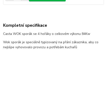
Kompletní specifikace
Casta WOK sporák se 4 hořáky o celkovém výkonu 84Kw
Wok sporák je speciálně typizovaný na přání zákaznika, aby co
nejlépe vyhovovalo provozu a potřebám kuchařů
Zboží zařazeno v kategoriích
ČÍNSKÉ SPORÁKY - WOK
www.profigastro.eu