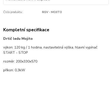
Číslo produktu:
RGV - MOJITO
Kompletní specifikace
Drtič ledu Mojito
výkon: 120 kg / 1 hodina, nastavitelná výška, hlavní vypínač
START - STOP
rozměr: 200x330x570
příkon: 0,3kW
Zboží zařazeno v kategoriích
VÝROBNÍKY LEDU
Drtiče ledu