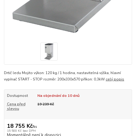
Drtič ledu Mojito výkon: 120 kg / 1 hodina, nastavitelná výška, hlavní
vypínač START - STOP rozměr: 200x330x570 příkon: 0,3kW
celý popis
Dostupnost
Na objednání do 10 dnů
Cena před
19 239 Kč
slevou
18 755 Kč
/
ks
15 500 Kč
bez DPH
Momentálně není k dispozici