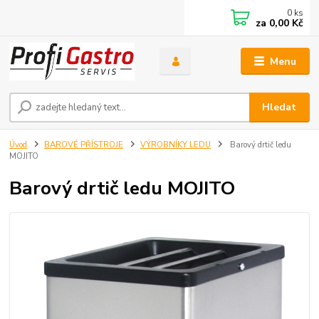
0
ks
za
0,00 Kč
Menu
Hledat
Úvod
BAROVÉ PŘÍSTROJE
VÝROBNÍKY LEDU
Barový drtič ledu
MOJITO
Barový drtič ledu MOJITO